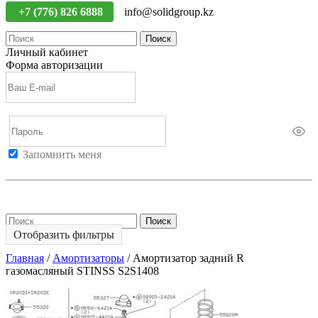
+7 (776) 826 6888
info@solidgroup.kz
Поиск
Личный кабинет
Форма авторизации
Запомнить меня
Войти
Регистрация
Не помню пароль
Поиск
Отобразить фильтры
Главная
/
Амортизаторы
/
Амортизатор задний R
газомасляный STINSS S2S1408