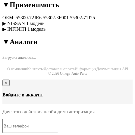
▼
Применимость
OEM:
55300-72JR6
55302-3F001
55302-71J25
▶
NISSAN
1 модель
▶
INFINITI
1 модель
▼
Аналоги
Загрузка аналогов...
О компании
Контакты
Доставка и оплата
Информация
Документация API
© 2026 Omega-Auto-Parts
×
Войдите в аккаунт
Для этого действия необходима авторизация