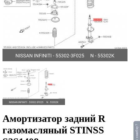
Амортизатор задний R
Нашли ошибку?
газомасляный STINSS