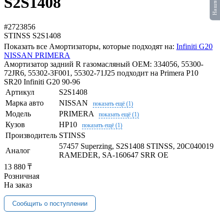
S2S1408
#2723856
STINSS
S2S1408
Показать все Амортизаторы, которые подходят на:
Infiniti G20
NISSAN PRIMERA
Амортизатор задний R газомасляный OEM: 334056, 55300-
72JR6, 55302-3F001, 55302-71J25 подходит на Primera P10
SR20 Infiniti G20 90-96
Артикул
S2S1408
Марка авто
NISSAN
показать ещё (1)
Модель
PRIMERA
показать ещё (1)
Кузов
HP10
показать ещё (1)
Производитель
STINSS
57457 Superzing, S2S1408 STINSS, 20C040019
Аналог
RAMEDER, SA-160647 SRR OE
13 880 ₸
Розничная
На заказ
Сообщить о поступлении