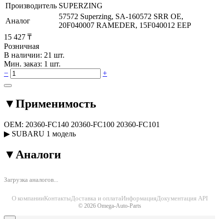
Производитель
SUPERZING
57572 Superzing, SA-160572 SRR OE,
Аналог
20F040007 RAMEDER, 15F040012 EEP
15 427 ₸
Розничная
В наличии: 21 шт.
Мин. заказ: 1 шт.
−
+
▼
Применимость
OEM:
20360-FC140
20360-FC100
20360-FC101
▶
SUBARU
1 модель
▼
Аналоги
Загрузка аналогов...
О компании
Контакты
Доставка и оплата
Информация
Документация API
© 2026 Omega-Auto-Parts