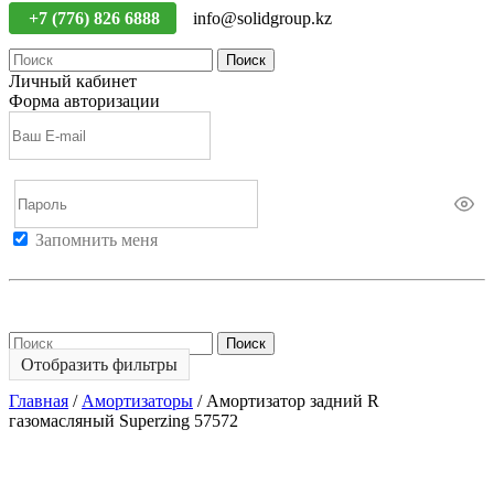
+7 (776) 826 6888
info@solidgroup.kz
Поиск
Личный кабинет
Форма авторизации
Запомнить меня
Войти
Регистрация
Не помню пароль
Поиск
Отобразить фильтры
Главная
/
Амортизаторы
/
Амортизатор задний R
газомасляный Superzing 57572