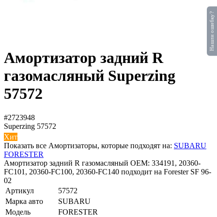
Нашли ошибку?
Амортизатор задний R
газомасляный Superzing
57572
#2723948
Superzing
57572
Хит
Показать все Амортизаторы, которые подходят на:
SUBARU
FORESTER
Амортизатор задний R газомасляный OEM: 334191, 20360-
FC101, 20360-FC100, 20360-FC140 подходит на Forester SF 96-
02
Артикул
57572
Марка авто
SUBARU
Модель
FORESTER