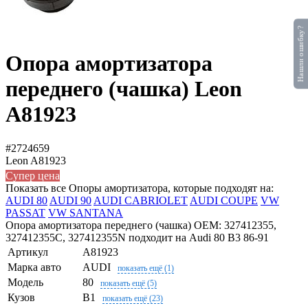
Нашли ошибку?
Опора амортизатора
переднего (чашка) Leon
A81923
#2724659
Leon
A81923
Супер цена
Показать все Опоры амортизатора, которые подходят на:
AUDI 80
AUDI 90
AUDI CABRIOLET
AUDI COUPE
VW
PASSAT
VW SANTANA
Опора амортизатора переднего (чашка) OEM: 327412355,
327412355C, 327412355N подходит на Audi 80 B3 86-91
Артикул
A81923
Марка авто
AUDI
показать ещё (1)
Модель
80
показать ещё (5)
Кузов
B1
показать ещё (23)