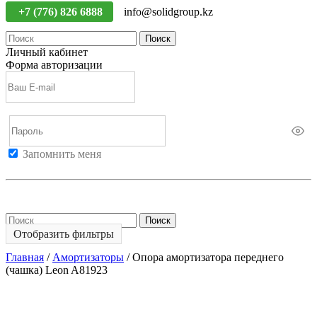
+7 (776) 826 6888
info@solidgroup.kz
Поиск
Личный кабинет
Форма авторизации
Запомнить меня
Войти
Регистрация
Не помню пароль
Поиск
Отобразить фильтры
Главная
/
Амортизаторы
/
Опора амортизатора переднего
(чашка) Leon A81923