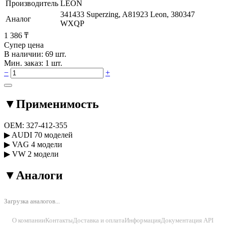
Производитель
LEON
341433 Superzing, A81923 Leon, 380347
Аналог
WXQP
1 386 ₸
Супер цена
В наличии: 69 шт.
Мин. заказ: 1 шт.
−
+
▼
Применимость
OEM:
327-412-355
▶
AUDI
70 моделей
▶
VAG
4 модели
▶
VW
2 модели
▼
Аналоги
Загрузка аналогов...
О компании
Контакты
Доставка и оплата
Информация
Документация API