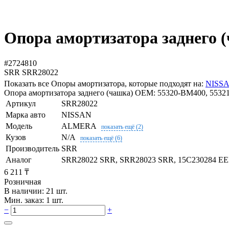
Опора амортизатора заднего 
#2724810
SRR
SRR28022
Показать все Опоры амортизатора, которые подходят на:
NISS
Опора амортизатора заднего (чашка) OEM: 55320-BM400, 55321
Артикул
SRR28022
Марка авто
NISSAN
Модель
ALMERA
показать ещё (2)
Кузов
N/A
показать ещё (6)
Производитель
SRR
Аналог
SRR28022 SRR, SRR28023 SRR, 15C230284 EE
6 211 ₸
Розничная
В наличии: 21 шт.
Мин. заказ: 1 шт.
−
+