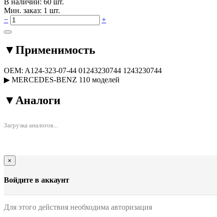
В наличии: 60 шт.
Мин. заказ: 1 шт.
−
+
▼
Применимость
OEM:
A124-323-07-44
01243230744
1243230744
▶
MERCEDES-BENZ
110 моделей
▼
Аналоги
Загрузка аналогов...
×
Войдите в аккаунт
Для этого действия необходима авторизация