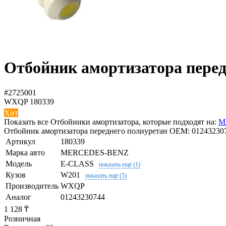
Отбойник амортизатора пере
#2725001
WXQP
180339
Хит
Показать все Отбойники амортизатора, которые подходят на:
M
Отбойник амортизатора переднего полиуретан OEM: 012432307
Артикул
180339
Марка авто
MERCEDES-BENZ
Модель
E-CLASS
показать ещё (1)
Кузов
W201
показать ещё (5)
Производитель
WXQP
Аналог
01243230744
1 128 ₸
Розничная