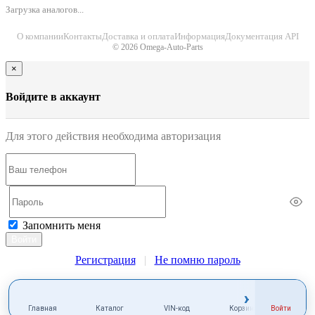
Загрузка аналогов...
О компании
Контакты
Доставка и оплата
Информация
Документация API
© 2026 Omega-Auto-Parts
×
Войдите в аккаунт
Для этого действия необходима авторизация
Запомнить меня
Войти
Регистрация
|
Не помню пароль
›
Войти
Главная
Каталог
VIN-код
Корзина
Избра