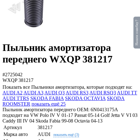
Нашли ошибку?
Пыльник амортизатора
переднего WXQP 381217
#2725042
WXQP
381217
Показать все Пыльники амортизатора, которые подходят на:
AUDI A2
AUDI A3
AUDI Q3
AUDI RS3
AUDI RSQ3
AUDI TT
AUDI TTRS
SKODA FABIA
SKODA OCTAVIA
SKODA
ROOMSTER
показать ещё 25
Пыльник амортизатора переднего OEM: 6N0413175A
подходит на VW Polo IV V 01-17 Passat 05-14 Golf Jetta V VI 03
Caddy III IV 04 Skoda Fabia 99-08 Octavia 04-13
Артикул
381217
Марка авто
AUDI
показать ещё (3)