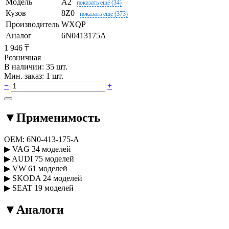
Модель
A2
показать ещё (34)
Кузов
8Z0
показать ещё (373)
Производитель
WXQP
Аналог
6N0413175A
1 946 ₸
Розничная
В наличии: 35 шт.
Мин. заказ: 1 шт.
−
+
▼
Применимость
OEM:
6N0-413-175-A
▶
VAG
34 моделей
▶
AUDI
75 моделей
▶
VW
61 моделей
▶
SKODA
24 моделей
▶
SEAT
19 моделей
▼
Аналоги