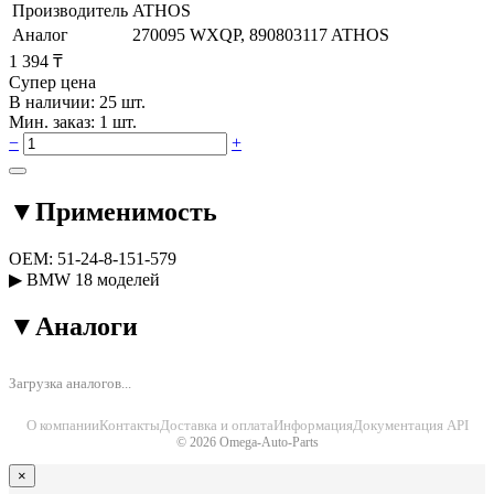
Производитель
ATHOS
Аналог
270095 WXQP, 890803117 ATHOS
1 394 ₸
Супер цена
В наличии: 25 шт.
Мин. заказ: 1 шт.
−
+
▼
Применимость
OEM:
51-24-8-151-579
▶
BMW
18 моделей
▼
Аналоги
Загрузка аналогов...
О компании
Контакты
Доставка и оплата
Информация
Документация API
© 2026 Omega-Auto-Parts
×