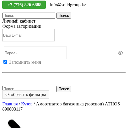
+7 (776) 826 6888
info@solidgroup.kz
Поиск
Личный кабинет
Форма авторизации
Запомнить меня
Войти
Регистрация
Не помню пароль
Поиск
Отобразить фильтры
Главная
/
Кузов
/
Амортизатор багажника (торсион) ATHOS
890803117