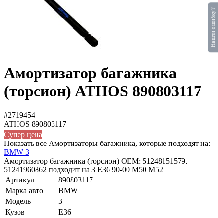
Нашли ошибку?
Амортизатор багажника
(торсион) ATHOS 890803117
#2719454
ATHOS
890803117
Супер цена
Показать все Амортизаторы багажника, которые подходят на:
BMW 3
Амортизатор багажника (торсион) OEM: 51248151579,
51241960862 подходит на 3 E36 90-00 M50 M52
Артикул
890803117
Марка авто
BMW
Модель
3
Кузов
E36