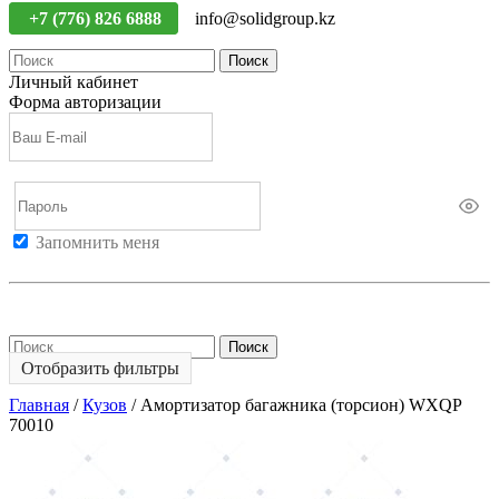
+7 (776) 826 6888
info@solidgroup.kz
Поиск
Личный кабинет
Форма авторизации
Запомнить меня
Войти
Регистрация
Не помню пароль
Поиск
Отобразить фильтры
Главная
/
Кузов
/
Амортизатор багажника (торсион) WXQP
70010