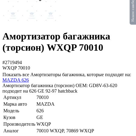
Нашли ошибку?
Амортизатор багажника
(торсион) WXQP 70010
#2719494
WXQP
70010
Показать все Амортизаторы багажника, которые подходят на:
MAZDA 626
Амортизатор багажника (торсион) OEM: GD8V-63-620
подходит на 626 GE 92-97 hatchback
Артикул
70010
Марка авто
MAZDA
Модель
626
Кузов
GE
Производитель
WXQP
Аналог
70010 WXQP, 70869 WXQP