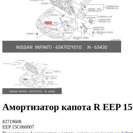
Амортизатор капота R EEP 1
#2719608
EEP
15C060007