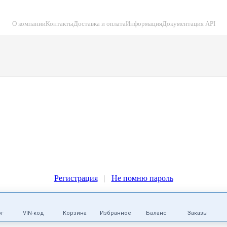
О компании
Контакты
Доставка и оплата
Информация
Документация API
Регистрация
|
Не помню пароль
ог
VIN-код
Корзина
Избранное
Баланс
Заказы