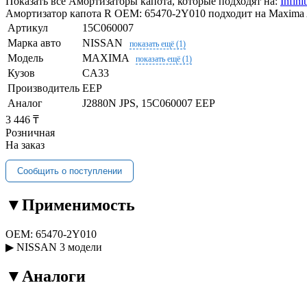
Показать все Амортизаторы капота, которые подходят на:
Infini
Амортизатор капота R OEM: 65470-2Y010 подходит на Maxima 
Артикул
15C060007
Марка авто
NISSAN
показать ещё (1)
Модель
MAXIMA
показать ещё (1)
Кузов
CA33
Производитель
EEP
Аналог
J2880N JPS, 15C060007 EEP
3 446 ₸
Розничная
На заказ
Сообщить о поступлении
▼
Применимость
OEM:
65470-2Y010
▶
NISSAN
3 модели
▼
Аналоги