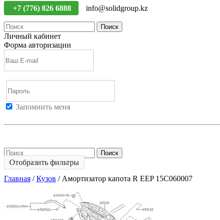
+7 (776) 826 6888
info@solidgroup.kz
Поиск
Личный кабинет
Форма авторизации
Запомнить меня
Войти
Регистрация
Не помню пароль
Поиск
Отобразить фильтры
Главная
/
Кузов
/
Амортизатор капота R EEP 15C060007