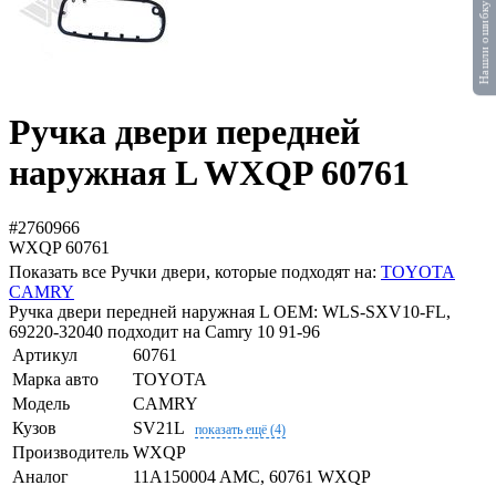
Нашли ошибку?
Ручка двери передней
наружная L WXQP 60761
#2760966
WXQP
60761
Показать все Ручки двери, которые подходят на:
TOYOTA
CAMRY
Ручка двери передней наружная L OEM: WLS-SXV10-FL,
69220-32040 подходит на Camry 10 91-96
Артикул
60761
Марка авто
TOYOTA
Модель
CAMRY
Кузов
SV21L
показать ещё (4)
Производитель
WXQP
Аналог
11A150004 AMC, 60761 WXQP