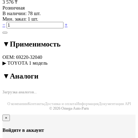
3 576 ₸
Розничная
В наличии: 78 шт.
Мин. заказ: 1 шт.
−
+
▼
Применимость
OEM:
69220-32040
▶
TOYOTA
1 модель
▼
Аналоги
Загрузка аналогов...
О компании
Контакты
Доставка и оплата
Информация
Документация API
© 2026 Omega-Auto-Parts
×
Войдите в аккаунт