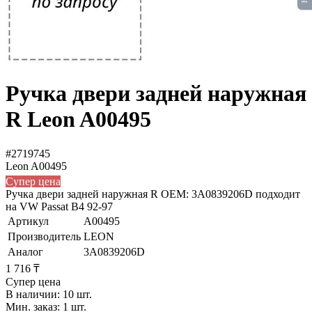
Ручка двери задней наружная
R Leon A00495
#2719745
Leon
A00495
Супер цена
Ручка двери задней наружная R OEM: 3A0839206D подходит
на VW Passat B4 92-97
Артикул
A00495
Производитель
LEON
Аналог
3A0839206D
1 716 ₸
Супер цена
В наличии: 10 шт.
Мин. заказ: 1 шт.