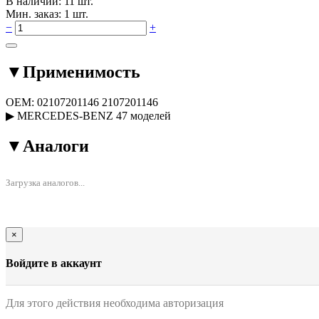
В наличии: 11 шт.
Мин. заказ: 1 шт.
−
+
▼
Применимость
OEM:
02107201146
2107201146
▶
MERCEDES-BENZ
47 моделей
▼
Аналоги
Загрузка аналогов...
×
Войдите в аккаунт
Для этого действия необходима авторизация