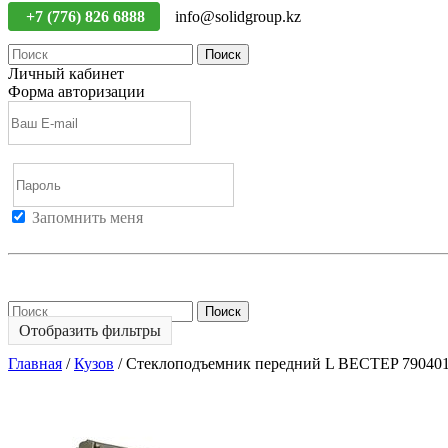
+7 (776) 826 6888
info@solidgroup.kz
Поиск
Личный кабинет
Форма авторизации
Запомнить меня
Войти
Регистрация
Не помню пароль
Поиск
Отобразить фильтры
Главная
/
Кузов
/
Стеклоподъемник передний L BECTEP 79040