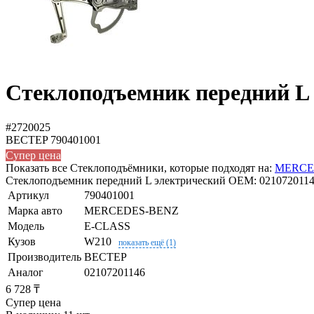
Стеклоподъемник передний L
#2720025
BECTEP
790401001
Супер цена
Показать все Стеклоподъёмники, которые подходят на:
MERCE
Стеклоподъемник передний L электрический OEM: 02107201146
Артикул
790401001
Марка авто
MERCEDES-BENZ
Модель
E-CLASS
Кузов
W210
показать ещё (1)
Производитель
BECTEP
Аналог
02107201146
6 728 ₸
Супер цена