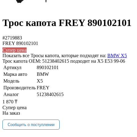
Трос капота FREY 890102101
#2719883
FREY
890102101
Супер цена
Показать все Тросы капота, которые подходят на:
BMW X5
Трос капота OEM: 51238402615 подходит на X5 E53 99-06
Артикул
890102101
Марка авто
BMW
Модель
X5
Производитель
FREY
Аналог
51238402615
1 870 ₸
Супер цена
На заказ
Сообщить о поступлении