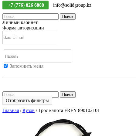
+7 (776) 826 6888
info@solidgroup.kz
Поиск
Личный кабинет
Форма авторизации
Запомнить меня
Войти
Регистрация
Не помню пароль
Поиск
Отобразить фильтры
Главная
/
Кузов
/
Трос капота FREY 890102101