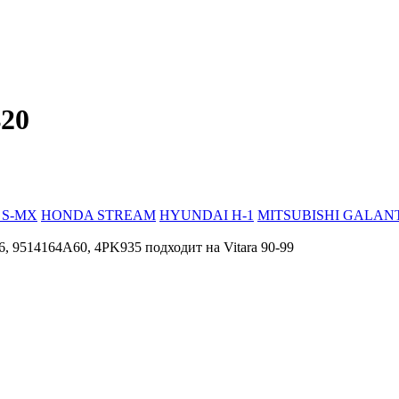
20
 S-MX
HONDA STREAM
HYUNDAI H-1
MITSUBISHI GALAN
 9514164A60, 4PK935 подходит на Vitara 90-99