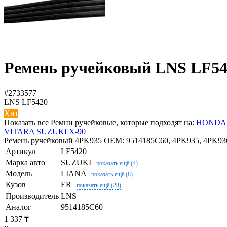
Ремень ручейковый LNS LF54
#2733577
LNS
LF5420
Хит
Показать все Ремни ручейковые, которые подходят на:
HONDA
VITARA
SUZUKI X-90
Ремень ручейковый 4PK935 OEM: 9514185C60, 4PK935, 4PK936,
Артикул
LF5420
Марка авто
SUZUKI
показать ещё (4)
Модель
LIANA
показать ещё (8)
Кузов
ER
показать ещё (28)
Производитель
LNS
Аналог
9514185C60
1 337 ₸