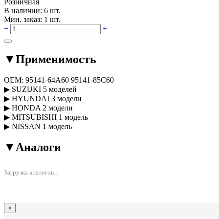
Розничная
В наличии: 6 шт.
Мин. заказ: 1 шт.
−
+
▼
Применимость
OEM:
95141-64A60
95141-85C60
▶
SUZUKI
5 моделей
▶
HYUNDAI
3 модели
▶
HONDA
2 модели
▶
MITSUBISHI
1 модель
▶
NISSAN
1 модель
▼
Аналоги
Загрузка аналогов...
×