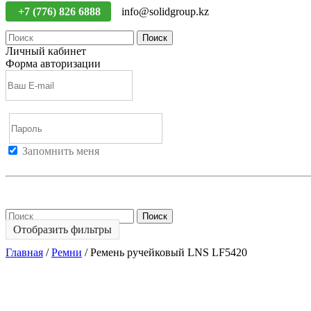
+7 (776) 826 6888
info@solidgroup.kz
Поиск
Личный кабинет
Форма авторизации
Запомнить меня
Войти
Регистрация
Не помню пароль
Поиск
Отобразить фильтры
Главная
/
Ремни
/
Ремень ручейковый LNS LF5420