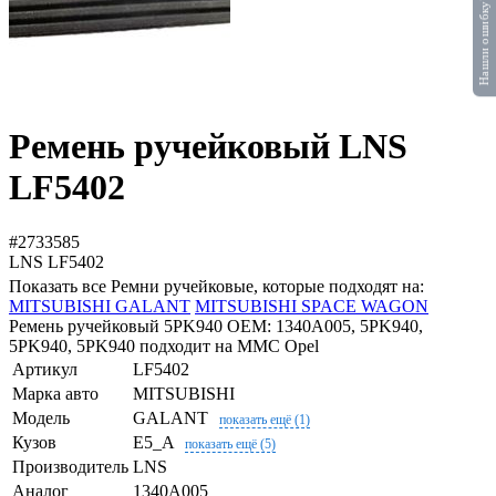
Нашли ошибку?
Ремень ручейковый LNS
LF5402
#2733585
LNS
LF5402
Показать все Ремни ручейковые, которые подходят на:
MITSUBISHI GALANT
MITSUBISHI SPACE WAGON
Ремень ручейковый 5PK940 OEM: 1340A005, 5PK940,
5PK940, 5PK940 подходит на MMC Opel
Артикул
LF5402
Марка авто
MITSUBISHI
Модель
GALANT
показать ещё (1)
Кузов
E5_A
показать ещё (5)
Производитель
LNS
Аналог
1340A005