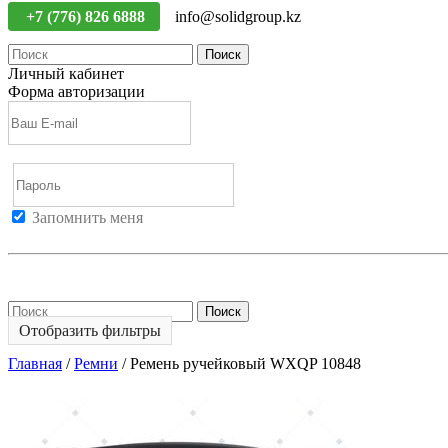
+7 (776) 826 6888
info@solidgroup.kz
Поиск
Личный кабинет
Форма авторизации
Запомнить меня
Войти
Регистрация
Не помню пароль
Поиск
Отобразить фильтры
Главная
/
Ремни
/
Ремень ручейковый WXQP 10848