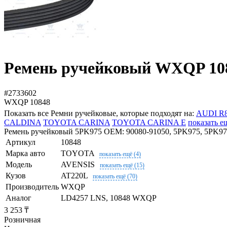
Ремень ручейковый WXQP 10
#2733602
WXQP
10848
Показать все Ремни ручейковые, которые подходят на:
AUDI R
CALDINA
TOYOTA CARINA
TOYOTA CARINA E
показать е
Ремень ручейковый 5PK975 OEM: 90080-91050, 5PK975, 5PK975, 
Артикул
10848
Марка авто
TOYOTA
показать ещё (4)
Модель
AVENSIS
показать ещё (15)
Кузов
AT220L
показать ещё (70)
Производитель
WXQP
Аналог
LD4257 LNS, 10848 WXQP
3 253 ₸
Розничная