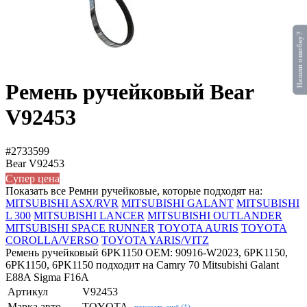
Нашли ошибку?
Ремень ручейковый Bear
V92453
#2733599
Bear
V92453
Супер цена
Показать все Ремни ручейковые, которые подходят на:
MITSUBISHI ASX/RVR
MITSUBISHI GALANT
MITSUBISHI
L 300
MITSUBISHI LANCER
MITSUBISHI OUTLANDER
MITSUBISHI SPACE RUNNER
TOYOTA AURIS
TOYOTA
COROLLA/VERSO
TOYOTA YARIS/VITZ
Ремень ручейковый 6PK1150 OEM: 90916-W2023, 6PK1150,
6PK1150, 6PK1150 подходит на Camry 70 Mitsubishi Galant
E88A Sigma F16A
Артикул
V92453
Марка авто
TOYOTA