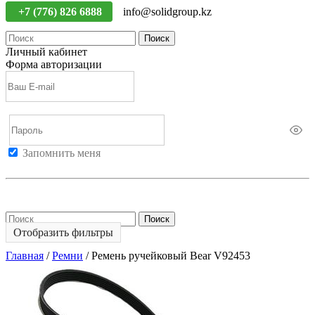
+7 (776) 826 6888
info@solidgroup.kz
Поиск
Личный кабинет
Форма авторизации
Запомнить меня
Войти
Регистрация
Не помню пароль
Поиск
Отобразить фильтры
Главная
/
Ремни
/
Ремень ручейковый Bear V92453