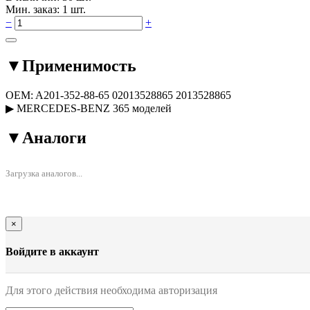
Мин. заказ: 1 шт.
−
+
▼
Применимость
OEM:
A201-352-88-65
02013528865
2013528865
▶
MERCEDES-BENZ
365 моделей
▼
Аналоги
Загрузка аналогов...
×
Войдите в аккаунт
Для этого действия необходима авторизация