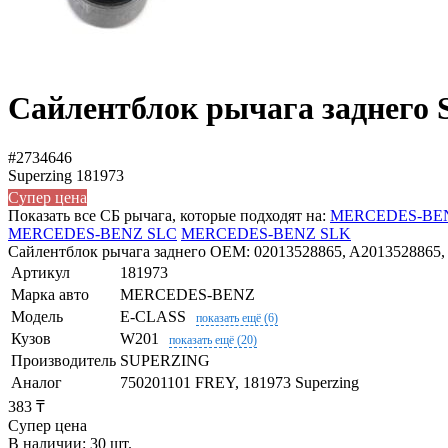
Сайлентблок рычага заднего S
#2734646
Superzing
181973
Супер цена
Показать все СБ рычага, которые подходят на:
MERCEDES-BEN
MERCEDES-BENZ SLC
MERCEDES-BENZ SLK
Сайлентблок рычага заднего OEM: 02013528865, A2013528865,
Артикул
181973
Марка авто
MERCEDES-BENZ
Модель
E-CLASS
показать ещё (6)
Кузов
W201
показать ещё (20)
Производитель
SUPERZING
Аналог
750201101 FREY, 181973 Superzing
383 ₸
Супер цена
В наличии: 30 шт.