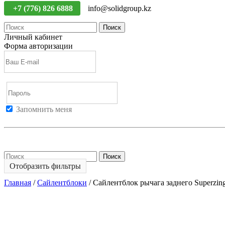
+7 (776) 826 6888
info@solidgroup.kz
Поиск
Личный кабинет
Форма авторизации
Запомнить меня
Войти
Регистрация
Не помню пароль
Поиск
Отобразить фильтры
Главная
/
Сайлентблоки
/
Сайлентблок рычага заднего Superzin