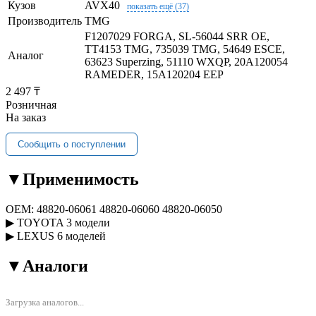
Кузов
AVX40
показать ещё (37)
Производитель
TMG
F1207029 FORGA, SL-56044 SRR OE,
TT4153 TMG, 735039 TMG, 54649 ESCE,
Аналог
63623 Superzing, 51110 WXQP, 20A120054
RAMEDER, 15A120204 EEP
2 497 ₸
Розничная
На заказ
Сообщить о поступлении
▼
Применимость
OEM:
48820-06061
48820-06060
48820-06050
▶
TOYOTA
3 модели
▶
LEXUS
6 моделей
▼
Аналоги
Загрузка аналогов...