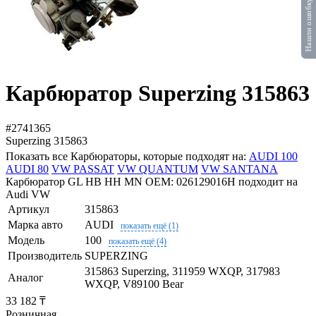
Нашли ошибку?
Карбюратор Superzing 315863
#2741365
Superzing
315863
Показать все Карбюраторы, которые подходят на:
AUDI 100
AUDI 80
VW PASSAT
VW QUANTUM
VW SANTANA
Карбюратор GL HB HH MN OEM: 026129016H подходит на
Audi VW
Артикул
315863
Марка авто
AUDI
показать ещё (1)
Модель
100
показать ещё (4)
Производитель
SUPERZING
315863 Superzing, 311959 WXQP, 317983
Аналог
WXQP, V89100 Bear
33 182 ₸
Розничная