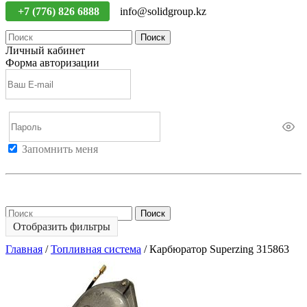
+7 (776) 826 6888
info@solidgroup.kz
Поиск
Личный кабинет
Форма авторизации
Запомнить меня
Войти
Регистрация
Не помню пароль
Поиск
Отобразить фильтры
Главная
/
Топливная система
/
Карбюратор Superzing 315863