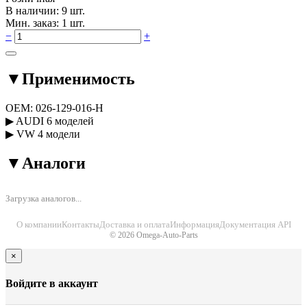
В наличии: 9 шт.
Мин. заказ: 1 шт.
−
+
▼
Применимость
OEM:
026-129-016-H
▶
AUDI
6 моделей
▶
VW
4 модели
▼
Аналоги
Загрузка аналогов...
О компании
Контакты
Доставка и оплата
Информация
Документация API
© 2026 Omega-Auto-Parts
×
Войдите в аккаунт