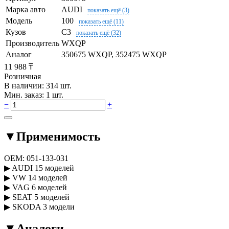
Марка авто
AUDI
показать ещё (3)
Модель
100
показать ещё (11)
Кузов
C3
показать ещё (32)
Производитель
WXQP
Аналог
350675 WXQP, 352475 WXQP
11 988 ₸
Розничная
В наличии: 314 шт.
Мин. заказ: 1 шт.
−
+
▼
Применимость
OEM:
051-133-031
▶
AUDI
15 моделей
▶
VW
14 моделей
▶
VAG
6 моделей
▶
SEAT
5 моделей
▶
SKODA
3 модели
▼
Аналоги