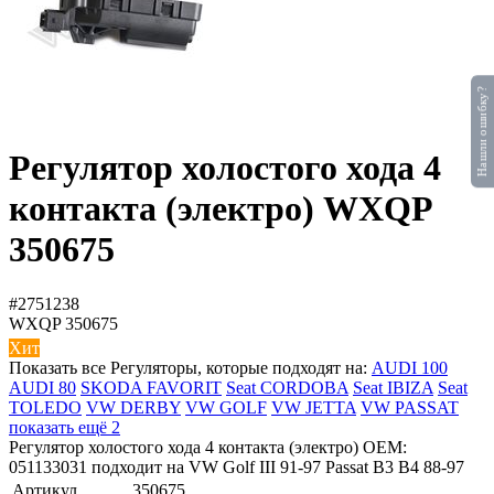
Нашли ошибку?
Регулятор холостого хода 4
контакта (электро) WXQP
350675
#2751238
WXQP
350675
Хит
Показать все Регуляторы, которые подходят на:
AUDI 100
AUDI 80
SKODA FAVORIT
Seat CORDOBA
Seat IBIZA
Seat
TOLEDO
VW DERBY
VW GOLF
VW JETTA
VW PASSAT
показать ещё 2
Регулятор холостого хода 4 контакта (электро) OEM:
051133031 подходит на VW Golf III 91-97 Passat B3 B4 88-97
Артикул
350675