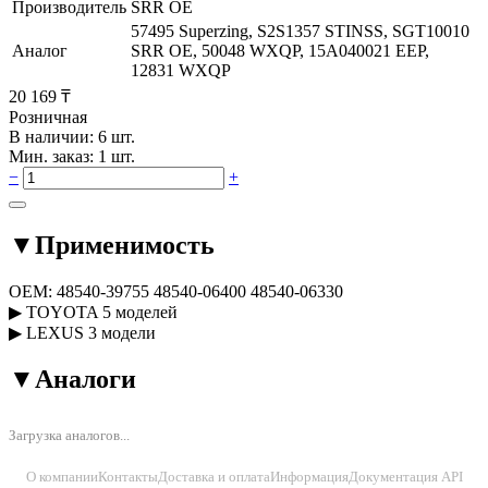
Производитель
SRR OE
57495 Superzing, S2S1357 STINSS, SGT10010
Аналог
SRR OE, 50048 WXQP, 15A040021 EEP,
12831 WXQP
20 169 ₸
Розничная
В наличии: 6 шт.
Мин. заказ: 1 шт.
−
+
▼
Применимость
OEM:
48540-39755
48540-06400
48540-06330
▶
TOYOTA
5 моделей
▶
LEXUS
3 модели
▼
Аналоги
Загрузка аналогов...
О компании
Контакты
Доставка и оплата
Информация
Документация API