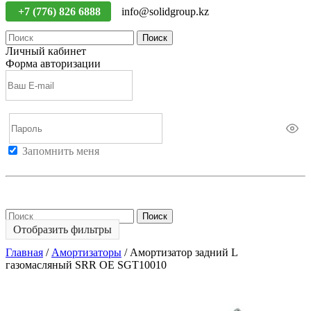
+7 (776) 826 6888
info@solidgroup.kz
Поиск
Личный кабинет
Форма авторизации
Запомнить меня
Войти
Регистрация
Не помню пароль
Поиск
Отобразить фильтры
Главная
/
Амортизаторы
/
Амортизатор задний L
газомасляный SRR OE SGT10010