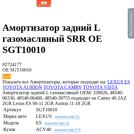
Нашли ошибку?
Амортизатор задний L
газомасляный SRR OE
SGT10010
#2724177
OE
SGT10010
Хит
Показать все Амортизаторы, которые подходят на:
LEXUS ES
TOYOTA AURION
TOYOTA CAMRY
TOYOTA VISTA
Амортизатор задний L газомасляный OEM: 339026, 48540-
06330, 48540-06400, 48540-39755 подходит на Camry 40 2AZ
2GR Lexus ES 06-11 2GR Aurion 11-18 2GR
Артикул
SGT10010
Марка авто
LEXUS
показать ещё (1)
Модель
ES
показать ещё (3)
Кузов
ACV40
показать ещё (15)