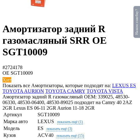
Нашли ошибку?
Амортизатор задний R
газомасляный SRR OE
SGT10009
#2724178
OE
SGT10009
Хит
Показать все Амортизаторы, которые подходят на:
LEXUS ES
TOYOTA AURION
TOYOTA CAMRY
TOYOTA VISTA
Амортизатор задний R газомасляный OEM: 339025, 48530-
06330, 48530-06400, 48530-89025 подходит на Camry 40 2AZ
2GR Lexus ES 06-11 2GR Aurion 11-18 2GR
Артикул
SGT10009
Марка авто
LEXUS
показать ещё (1)
Модель
ES
показать ещё (3)
Кузов
ACV40
показать ещё (15)