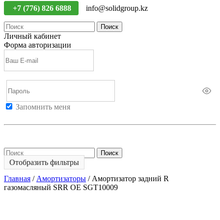
+7 (776) 826 6888
info@solidgroup.kz
Поиск
Личный кабинет
Форма авторизации
Запомнить меня
Войти
Регистрация
Не помню пароль
Поиск
Отобразить фильтры
Главная
/
Амортизаторы
/
Амортизатор задний R
газомасляный SRR OE SGT10009