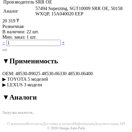
Производитель
SRR OE
57494 Superzing, SGT10009 SRR OE, 50158
Аналог
WXQP, 15A040020 EEP
20 319 ₸
Розничная
В наличии: 22 шт.
Мин. заказ: 1 шт.
−
+
▼
Применимость
OEM:
48530-89025
48530-06330
48530-06400
▶
TOYOTA
5 моделей
▶
LEXUS
3 модели
▼
Аналоги
Загрузка аналогов...
О компании
Контакты
Доставка и оплата
Информация
Документация API
© 2026 Omega-Auto-Parts